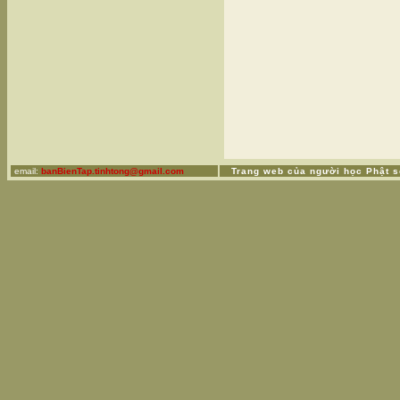
email:
banBienTap.tinhtong@gmail.com
Trang web của người học Phật sơ