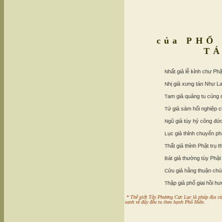
của PHỔ
T
hất giả lễ kỉnh chư Phậ
N
hị giả xưng tán Như La
N
am giả quảng tu cúng
T
ứ giả sám hối nghiệp 
T
gũ giả tùy hỷ công đứ
N
ục giả thỉnh chuyển ph
L
hất giả thỉnh Phật trụ t
T
át giả thường tùy Phật
B
ửu giả hằng thuận ch
C
hập giả phổ giai hồi h
T
* Thế giới Tây Phương Cực Lạc là pháp địa củ
sanh về đấy đều tu theo hạnh Phổ Hiền.