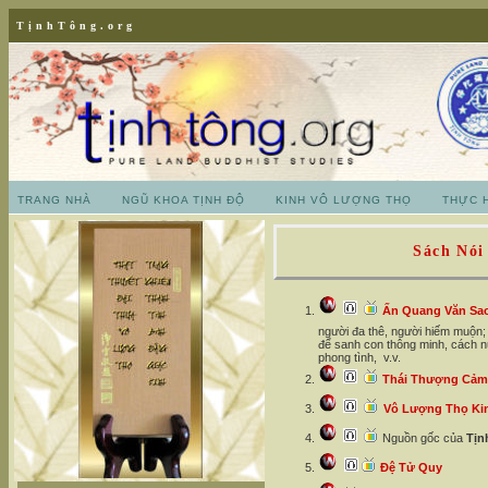
TịnhTông.org
TRANG NHÀ
NGŨ KHOA TỊNH ĐỘ
KINH VÔ LƯỢNG THỌ
THỰC 
Sách Nói
Ấn Quang Văn Sao
người đa thê, người hiếm muộn;
để sanh con thông minh, cách n
phong tình, v.v.
Thái Thượng Cảm
Vô Lượng Thọ Kin
Nguồn gốc của
Tịn
Đệ Tử Quy